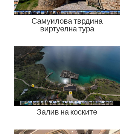
Самуилова тврдина
виртуелна тура
Залив на коските