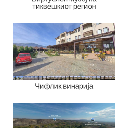
тиквешкиот регион
Чифлик винарија