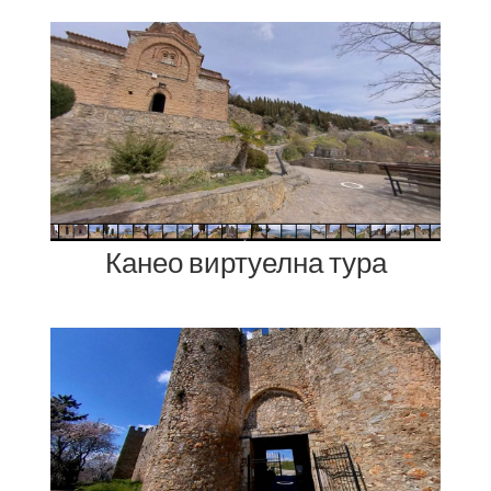
Канео виртуелна тура