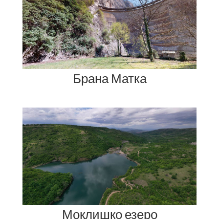
Брана Матка
Моклишко езеро