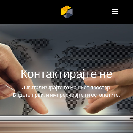
Контактирајте не
Дигитализирајте го Вашиот простор.
Бидете први, и импресирајте ги останатите.