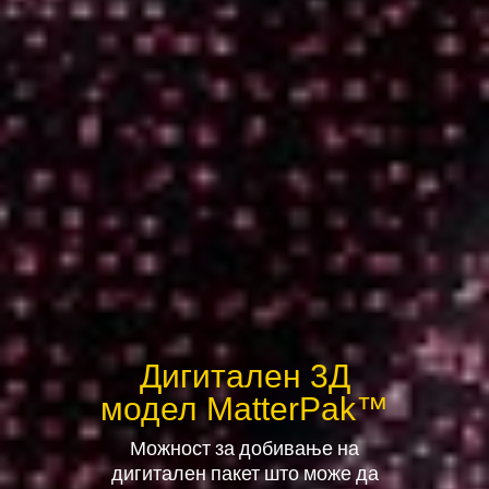
Дигитален 3Д
модел MatterPak™
Можност за добивање на
дигитален пакет што може да