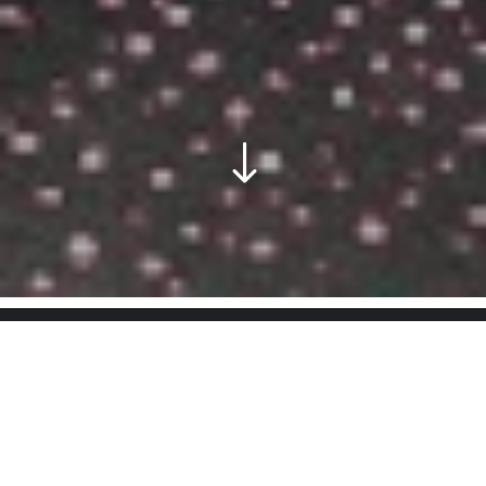
$
Поглед на 3Д макета
3Д визуелизација од целиот објект во вид на
виртуелна макета која може да се ротира и
овозможува влез во секоја просторија